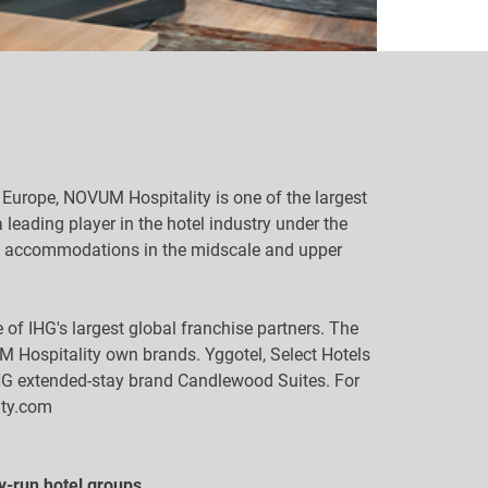
 Europe, NOVUM Hospitality is one of the largest
ading player in the hotel industry under the
ted accommodations in the midscale and upper
f IHG's largest global franchise partners. The
M Hospitality own brands. Yggotel, Select Hotels
 IHG extended-stay brand Candlewood Suites. For
ity.com
y-run hotel groups.