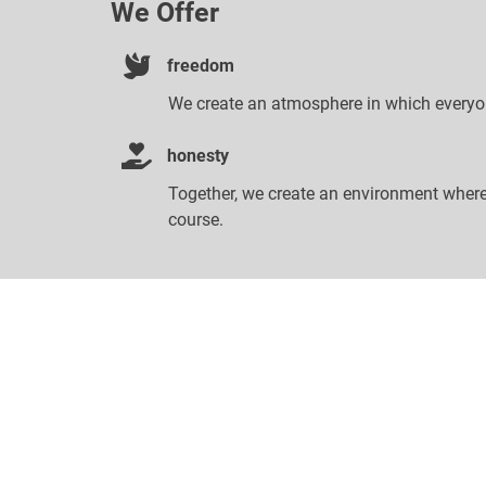
We Offer
freedom
We create an atmosphere in which everyo
honesty
Together, we create an environment where
course.