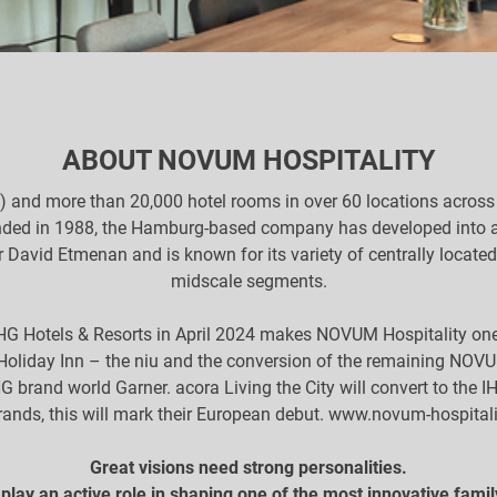
ABOUT NOVUM HOSPITALITY
e) and more than 20,000 hotel rooms in over 60 locations across
ed in 1988, the Hamburg-based company has developed into a le
er David Etmenan and is known for its variety of centrally loca
midscale segments.
HG Hotels & Resorts in April 2024 makes NOVUM Hospitality one o
 Holiday Inn – the niu and the conversion of the remaining NOVU
HG brand world Garner. acora Living the City will convert to the
rands, this will mark their European debut. www.novum-hospital
Great visions need strong personalities.
play an active role in shaping one of the most innovative famil